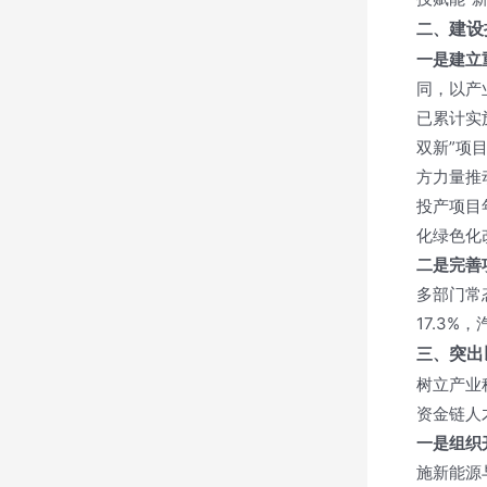
建设
二、
一是建立
同，以产
已累计实
双新”项
方力量推
投产项目
化绿色化
二是完善
多部门常
17.3
突出
三、
树立产业
资金链人
一是组织
施新能源