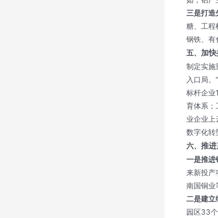
三是打造
糖、工程
钢铁、有
加快
五、
制定实施
入口局。
标杆企业
育体系；
业企业上
数字化转
推进
六、
一是推进
来新投产
南国铜业
二是建立
园区33