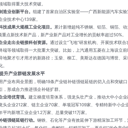
领域取得重大技术突破。
制造业创新平台。
组建了首家自治区实验室——广西新能源汽车实验
企业技术中心139家。
科技成果大规模工业化项目。
累计新增超纯不锈钢、铝箔、铜箔、动
多项重点新技术新产品，新产业新产品对工业增长的贡献率超过50%。
企业走出去链接科创资源。
通过设立“飞地”研发机构、开展技术联
终端等领域取得一大批重大突破。比如，上汽通用五菱在上海设立前
异地聚才引才用才的新路径；玉柴、柳工、美斯达在德国与博世、采
化。
提升产业群链发展水平
用产业布局全景图，明确19条产业链补链强链延链的切入点和突破
引，形成合力推进强企补链扩群。
企业培优育强。
建立梯度培育体系，强龙头壮产业，推动大中小企业融
龙头企业212家、链主企业70家、单项冠军109家、专精特新中小企业
年平均新增工业企业1.2万家、总量突破11万家。
补链强链延链行动。
钢铁、石化等产业有效延伸下游精深加工环节，
业建立起“铝土矿—氧化铝—电解铝—铝精深加工—再生铝”的全产业