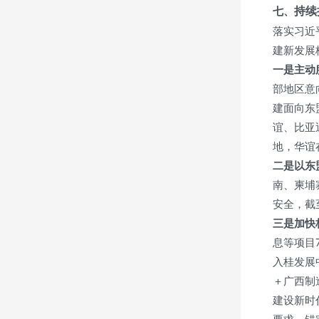
持续
七、
落实习近
建新发展
一是主动
部地区意
建面向东
谊、比亚
地，华谊
二是以东
南、柬埔
安全，截
三是加快
息等项目
入桂发展
＋广西制
建设新时