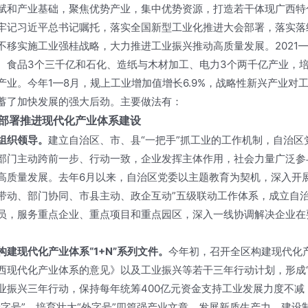
赋和产业基础，聚焦优势产业，集中优势资源，打造若干体现广西特
牢记习近平总书记嘱托，落实全国新型工业化推进大会部署，落实落
不移实施工业强桂战略，大力推进工业振兴推动高质量发展。2021—2
、食品3个三千亿和石化、造纸与木材加工、电力3个两千亿产业，
产业。今年1—8月，规上工业增加值增长6.9%，战略性新兴产业对
蓄了加快发展的强大后劲。主要做法有：
部署推进现代化产业体系建设
组织领导。
建立自治区、市、县“一把手”抓工业的工作机制，自治
部门主动跨前一步、行动一致，企业发挥主体作用，社会力量广泛参与
高质量发展。去年6月以来，自治区党委以主题教育为契机，深入开
带动、部门协同、市县主动、政企互动”五级联动工作体系，成立自治
员，服务重点企业、重点项目和重点园区，深入一线协调解决企业在要
构建现代化产业体系“1+N”系列文件。
今年初，召开全区构建现代化
西现代化产业体系的意见》以及工业振兴等若干三年行动计划，形成“
业振兴三年行动，保持每年统筹400亿元资金支持工业发展力度不减，
新字号”、培育壮大“外字号”四篇强产业文章，发展新质生产力，建设