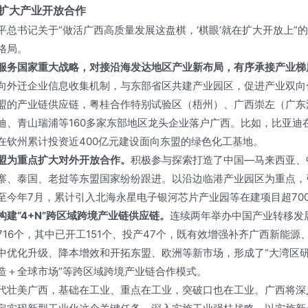
扩大产业开放合作
平总书记关于“做活广西高质量发展这盘棋，‘棋眼’就在扩大开放上”
格局。
服务国家重大战略，对接沿海发达地区产业新布局，有序承接产业梯
向外迁企业信息收集机制，与东部省区共建产业园区，促进产业双向
盟的产业链供应链，粤桂合作特别试验区（梧州）、广西崇左（广东
迪、青山瑞浦等160多家东部地区龙头企业落户广西。比如，比亚迪
在钦州累计投资近400亿元建设面向东盟的绿色化工基地。
盟为重点扩大对外开放合作。
积极参与探索打造了中国—马来西亚、
寨、泰国、老挝等东盟国家纷纷跟进。以沿边临港产业园区为重点，
至今年7月，累计引入北海永星电子银河芯片产业园等在建项目超70
构建“4+N”跨区域跨境产业链供应链。
连续两年举办中国产业转移发
716个，其中已开工151个、投产47个，既有效增强补齐广西新能
中优化升级、降本增效和开拓东盟、欧洲等新市场，形成了“大湾区研
造＋全球市场”等跨区域跨境产业链合作模式。
代壮美广西，基础在工业、重点在工业，突破口也在工业。广西将深