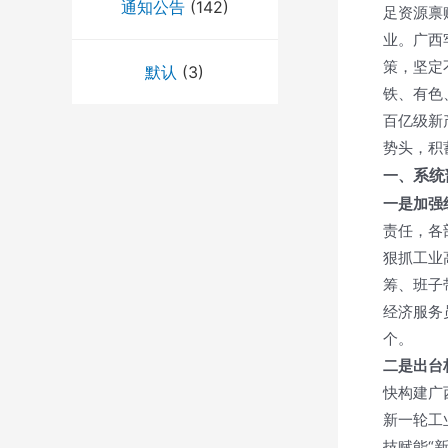
通知公告
(142)
足资源禀
业。广西
策，坚定
默认
(3)
铁、有色
百亿级新
势头，积
系统
一、
一是加强
责任，各
狠抓工业
筹、班子
经济服务
个。
二是出台
快构建广
新一轮工
技赋能“