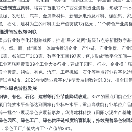
先进制造业集群。
培育了首批12个广西先进制造业集群，形成了一
机械、发动机、汽车、金属新材料、新能源电池及材料、碳酸钙、家
色、石化、建材为主的材料工业产值突破1万亿元，11个特色产业集
推进智改数转网联
重点行业数字化转型路线图，推进“星火·链网”超级节点等新型数字
“点、线、面、体”四维一体加快推进企业、产业链、产业集群、产
16家、智能工厂303家、数字化车间197家，逐步形成“数字化车间
工业互联网覆盖39个工业大类行业，建成了园区、行业、企业横向
云全覆盖。钢铁、有色、汽车、工程机械、石化等重点行业数字化达
型试点城市。2023年制造业数字化转型发展指数达91.3分、排全国
产业绿色转型发展
钢铁、有色、石化、建材等行业节能降碳改造。
35%的重点用能企业
项目能效水平全部达到国家行业标杆水平，重点高载能行业单位产品能
等一批企业展现绿色发展新形象，华润建材科技（田阳水泥生产基地）
绿色园区、绿色工厂、绿色供应链梯度培育机制，持续完善绿色制造
个，绿色工厂产值约占工业产值的28%。