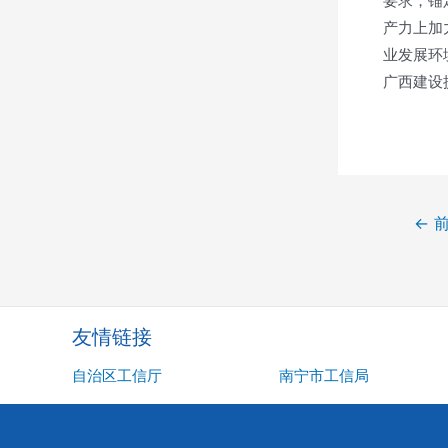
要求，锚
产力上加
业发展环
广西建设
文
←
前
章
导
航
友情链接
自治区工信厅
南宁市工信局