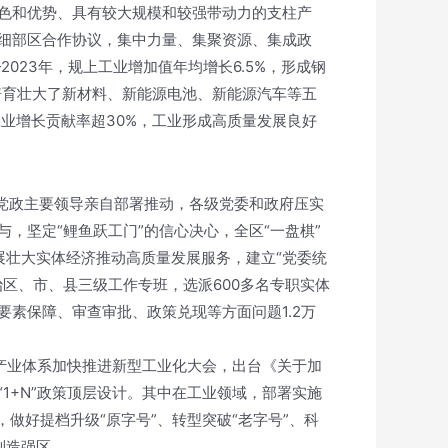
色和优势、具有较大规模和较强带动力的支柱产
细部区合作协议，集中力量、集聚资源、集成政
023年，规上工业增加值年均增长6.5%，形成钢
培育壮大了新材料、新能源电池、新能源汽车等五
工业增长贡献率超30%，工业形成高质量发展良好
区党政主要领导亲自部署推动，各级党委和政府压实
，坚定“鲤鱼跃工门”的信心决心，全区“一盘棋”
展壮大实体经济推动高质量发展服务，建立“党委统
区、市、县三级工作专班，选派600多名专职实体
素保障、审查审批、政策兑现等方面问题1.2万
产业体系加快推进新型工业化大会，出台《关于加
1+N”政策顶层设计。其中在工业领域，部署实施
做好提档升级“原字号”、转型突破“老字号”、科
制造强区。