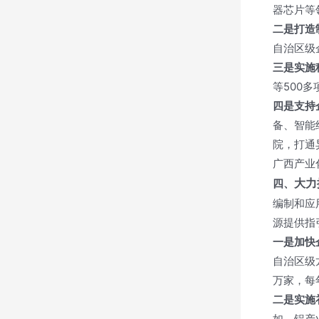
器芯片等
二是打造
自治区级
三是实施
等500
四是支持
备、智能
院，打通
广西产业
大力
四、
编制和应
源提供指
一是加快
自治区级
万家，每
二是实施
如，铝产