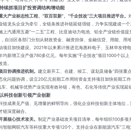
持续抓项目扩投资调结构增动能
重大产业标志性工程、“双百双新”、“千企技改”三大项目推进平台。
业链龙头企业为牵引，全链条推进补链延链强链，力争实现建成一个
施上汽通用五菱“一二五”工程、比亚迪动力电池、铝全产业链价值提
目，自治区各部门分别从财政资金、融资担保、金融信贷、用能、用
动项目加快建设。2021年以来累计推进北海惠科电子、玉林华友锂电等
年均新增工业产值780多亿元。每年实施“千企技改”项目1000个
改造。
项目协调推进机制。
建立新开工、在建、竣工、谋划及储备“四张重
态化问题协调，设立20亿元前期工作周转资金支持项目加快前期工
%，汽车、机械等优势产业实现有效补链，有色、石化等传统产业实现
以科技创新引领产业创新
科技成果见产值、见增量的鲜明导向，强化企业科技创新主体地位，
才链深度融合。
开展核心技术攻关。
制定产业基础攻关项目清单，每年组织100多项
与智能网联汽车等科技重大专项120个。支持企业在新能源汽车“三