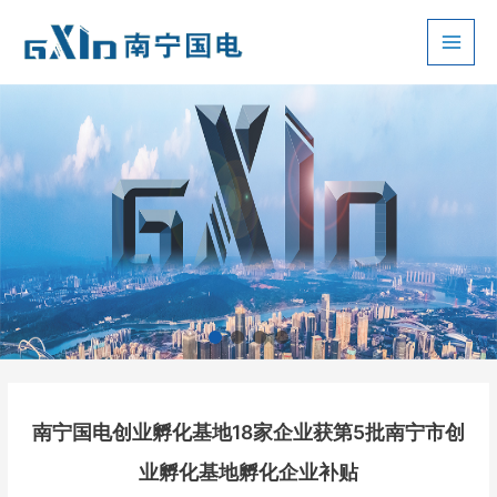
跳
至
Main
内
容
Men
南宁国电创业孵化基地18家企业获第5批南宁市创
业孵化基地孵化企业补贴