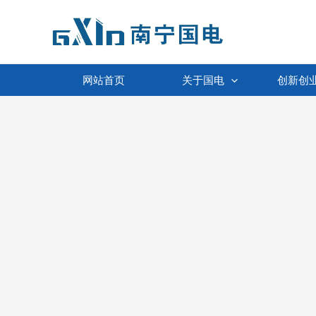
跳
至
内
容
网站首页
关于国电
创新创